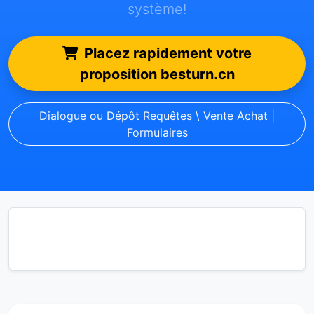
système!
Placez rapidement votre
proposition besturn.cn
Dialogue ou Dépôt Requêtes \ Vente Achat |
Formulaires