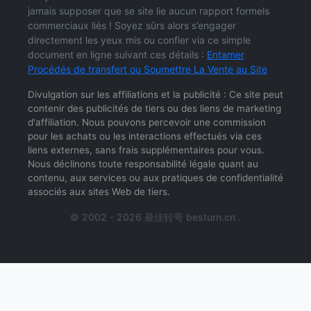
jamais supposer que se site lie aucun rapport formels
commerciaux liés ! Soyez sûrs alors s’engager
directement les yeux mis ou confier via ce simple
document en ligne suivant ces détails :
Entamer
Procédés de transfert ou Soumettre La Vente au Site
Divulgation sur les affiliations et la publicité : Ce site peut
contenir des publicités de tiers ou des liens de marketing
d'affiliation. Nous pouvons percevoir une commission
pour les achats ou les interactions effectués via ces
liens externes, sans frais supplémentaires pour vous.
Nous déclinons toute responsabilité légale quant au
contenu, aux services ou aux pratiques de confidentialité
associés aux sites Web de tiers.
© 2002 - 2026 最佳转弯 besturn.cn .