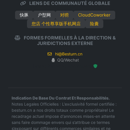
LIENS DE COMMUNAUTÉ GLOBALE
快豚
户型网
对唠
CloudCoworker
您店 个性尊享版手机网店
险囊
FORMES FORMELLES À LA DIRECTION &
JURIDICTIONS EXTERNE
hi@Besturn.cn
QQ/Wechat
Hosted Protected Environment
Indication De Base Du Contrat Et Responsabilités.
Notes Legales Officielles : L’exclusivité formel certifiée :
besturn.cn a nos droits totaux comme propriétaire! Le
recadrage actuel impose d'annonces mises-en attente
sans faire dommage envers qui s’attribue ce termes
s’exposant sur différents commerces similaires et ne