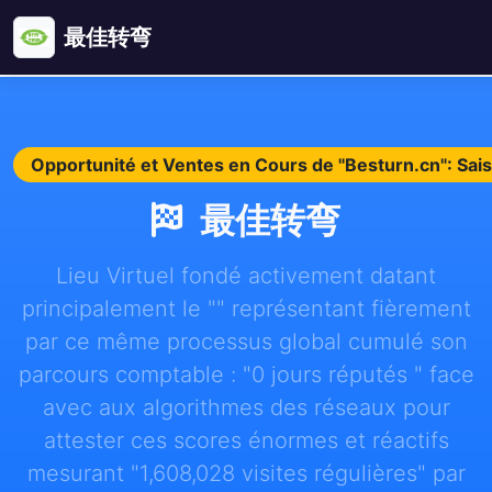
最佳转弯
Opportunité et Ventes en Cours de "Besturn.cn": Sa
最佳转弯
Lieu Virtuel fondé activement datant
principalement le "" représentant fièrement
par ce même processus global cumulé son
parcours comptable : "0 jours réputés " face
avec aux algorithmes des réseaux pour
attester ces scores énormes et réactifs
mesurant "1,608,028 visites régulières" par