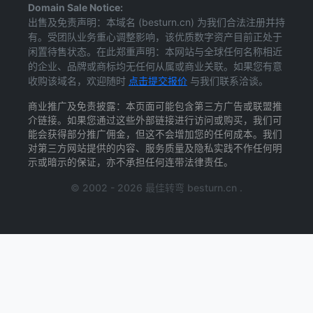
Domain Sale Notice:
出售及免责声明：本域名 (besturn.cn) 为我们合法注册并持
有。受团队业务重心调整影响，该优质数字资产目前正处于
闲置待售状态。在此郑重声明：本网站与全球任何名称相近
的企业、品牌或商标均无任何从属或商业关联。如果您有意
收购该域名，欢迎随时
点击提交报价
与我们联系洽谈。
商业推广及免责披露：本页面可能包含第三方广告或联盟推
介链接。如果您通过这些外部链接进行访问或购买，我们可
能会获得部分推广佣金，但这不会增加您的任何成本。我们
对第三方网站提供的内容、服务质量及隐私实践不作任何明
示或暗示的保证，亦不承担任何连带法律责任。
© 2002 - 2026 最佳转弯 besturn.cn .